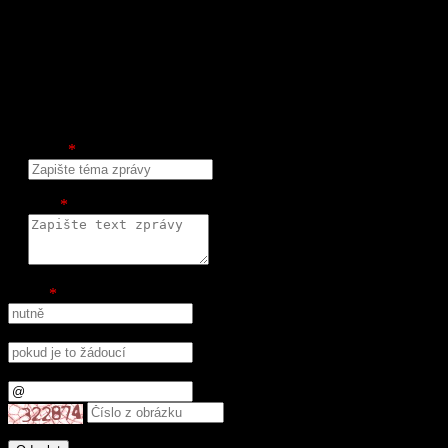
Téma
*
Text
*
Jméno
*
Telefonní číslo
E-mail