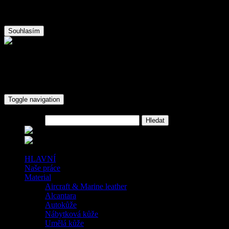
Tento web používá k poskytování služeb a analýze návštěvnosti soub
Souhlasím
Autočalounění JM-Design Teplice
+420 776614486
krug98@centrum.cz
Toggle navigation
Hledat
HLAVNÍ
Naše práce
Material
Aircraft & Marine leather
Alcantara
Autokůže
Nábytková kůže
Umělá kůže