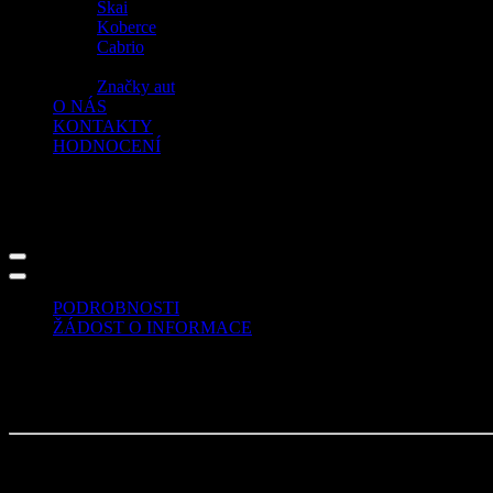
Skai
Koberce
Cabrio
Značky aut
O NÁS
KONTAKTY
HODNOCENÍ
PODROBNOSTI
ŽÁDOST O INFORMACE
Hmotnost:
0.67 kg na m²
Šířka:
140 cm
Balení:
30 lm / roli